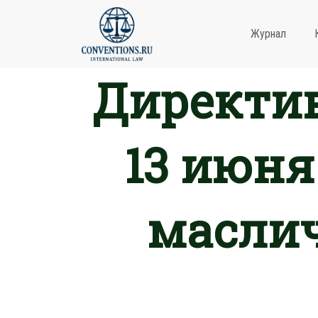
Журнал
Директив
13 июня
масли