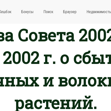
Кешбэк
Бонусы
Поиск
Браузер
Недвижимость
а Совета 2002
 2002 г. о сбы
чных и волок
растений.