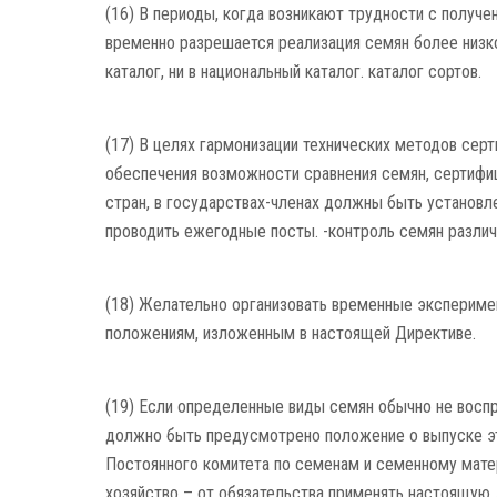
(16) В периоды, когда возникают трудности с получ
временно разрешается реализация семян более низко
каталог, ни в национальный каталог. каталог сортов.
(17) В целях гармонизации технических методов серт
обеспечения возможности сравнения семян, сертифиц
стран, в государствах-членах должны быть установ
проводить ежегодные посты. -контроль семян различ
(18) Желательно организовать временные экспериме
положениям, изложенным в настоящей Директиве.
(19) Если определенные виды семян обычно не воспр
должно быть предусмотрено положение о выпуске эт
Постоянного комитета по семенам и семенному матер
хозяйство – от обязательства применять настоящую