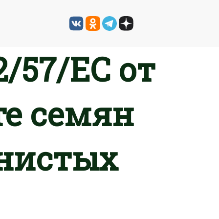
/57/EC от
те семян
нистых