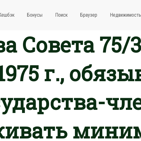
Кешбэк
Бонусы
Поиск
Браузер
Недвижимость
а Совета 75/3
1975 г., обя
сударства-чл
живать мини