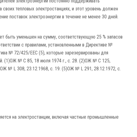
одителей электроэнергии постоянно поддерживать
а своих тепловых электростанциях, и этот уровень должен
ие поставок электроэнергии в течение не менее 30 дней.
жет быть уменьшен на сумму, соответствующую 25 % запасов
ответствии с правилами, установленными в Директиве №
тива № 72/425/EEC (5), которые зарезервированы для
 (1)ОЖ № C 85, 18 июля 1974 г., с. 28. (2)ОЖ № C 125,
4)ОЖ № L 308, 23.12.1968, с. 19. (5)ОЖ № L 291, 28.12.1972, с.
няется на электростанции, включая частные промышленные