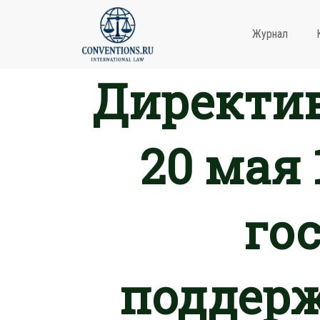
Журнал
Директив
20 мая 
го
поддер