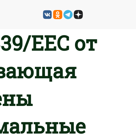
39/EEC от
зывающая
ены
мальные