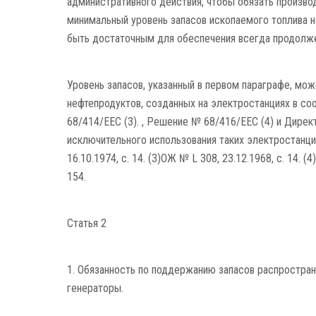
административного действия, чтобы обязать произв
минимальный уровень запасов ископаемого топлива н
быть достаточным для обеспечения всегда продолжен
Уровень запасов, указанный в первом параграфе, мо
нефтепродуктов, созданных на электростанциях в со
68/414/EEC (3). , Решение № 68/416/EEC (4) и Дирек
исключительного использования таких электростанций.
16.10.1974, с. 14. (3)ОЖ № L 308, 23.12.1968, с. 14. (
154.
Статья 2
1. Обязанность по поддержанию запасов распростра
генераторы.