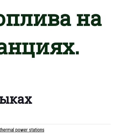
оплива на
анциях.
зыках
thermal power stations