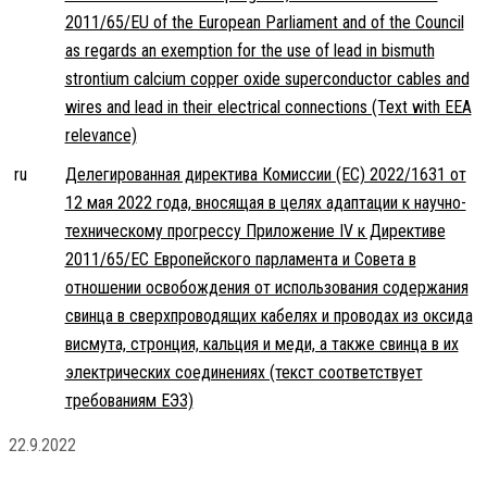
2011/65/EU of the European Parliament and of the Council
as regards an exemption for the use of lead in bismuth
strontium calcium copper oxide superconductor cables and
wires and lead in their electrical connections (Text with EEA
relevance)
ru
Делегированная директива Комиссии (ЕС) 2022/1631 от
12 мая 2022 года, вносящая в целях адаптации к научно-
техническому прогрессу Приложение IV к Директиве
2011/65/ЕС Европейского парламента и Совета в
отношении освобождения от использования содержания
свинца в сверхпроводящих кабелях и проводах из оксида
висмута, стронция, кальция и меди, а также свинца в их
электрических соединениях (текст соответствует
требованиям ЕЭЗ)
22.9.2022