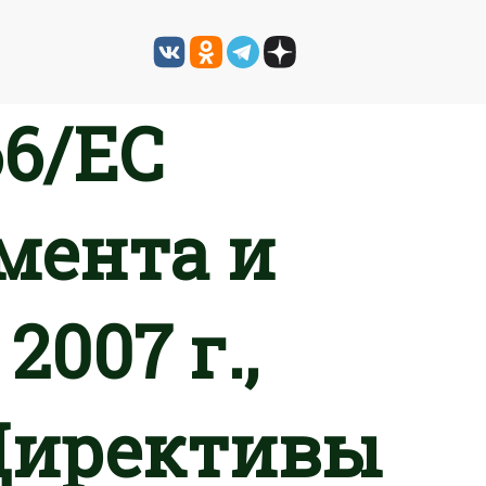
66/EC
мента и
2007 г.,
Директивы