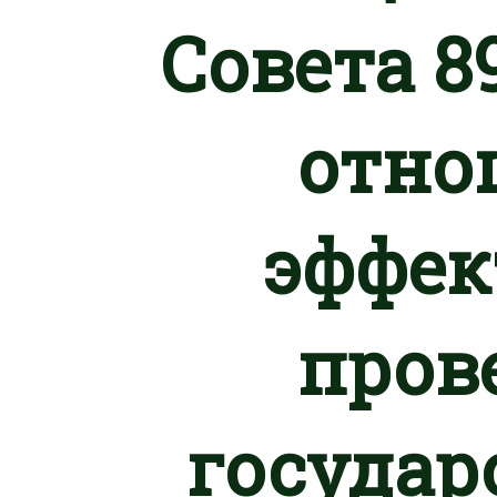
Совета 8
отно
эффек
пров
государ