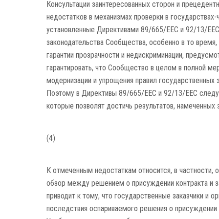
Консультации заинтересованных сторон и прецедент
недостатков в механизмах проверки в государствах-ч
установленные Директивами 89/665/EEC и 92/13/EEC
законодательства Сообщества, особенно в то время,
гарантии прозрачности и недискриминации, предусм
гарантировать, что Сообщество в целом в полной ме
модернизации и упрощения правил государственных з
Поэтому в Директивы 89/665/EEC и 92/13/EEC следуе
которые позволят достичь результатов, намеченных
(4)
К отмеченным недостаткам относится, в частности, 
обзор между решением о присуждении контракта и з
приводит к тому, что государственные заказчики и 
последствия оспариваемого решения о присуждении к