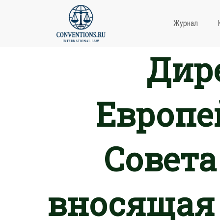
Журнал
Дире
Европе
Совета 
вносящая