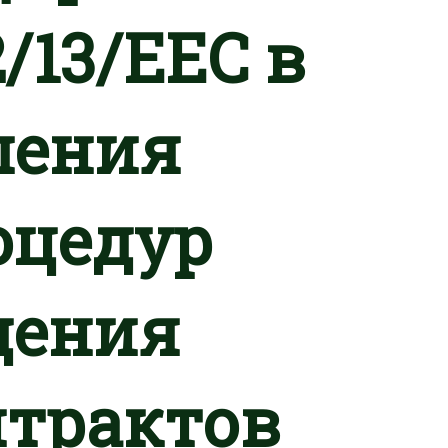
/13/EEC в
шения
оцедур
дения
нтрактов