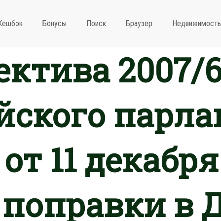
Кешбэк
Бонусы
Поиск
Браузер
Недвижимость
ктива 2007/
йского парла
от 11 декабря 
 поправки в 