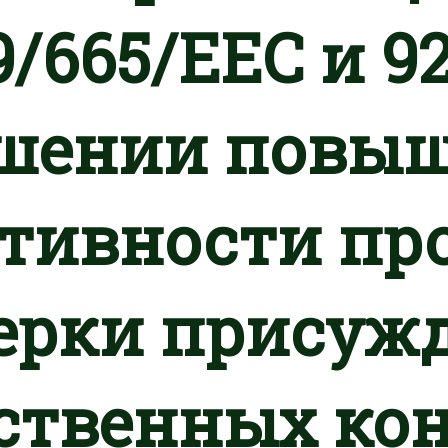
9/665/EEC и 92
шении повы
тивности пр
ерки присуж
ственных ко