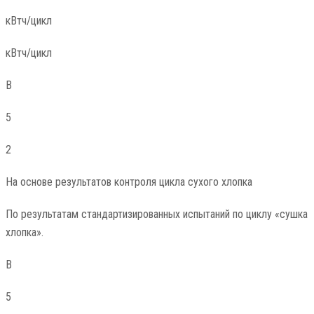
кВтч/цикл
кВтч/цикл
В
5
2
На основе результатов контроля цикла сухого хлопка
По результатам стандартизированных испытаний по циклу «сушка
хлопка».
В
5