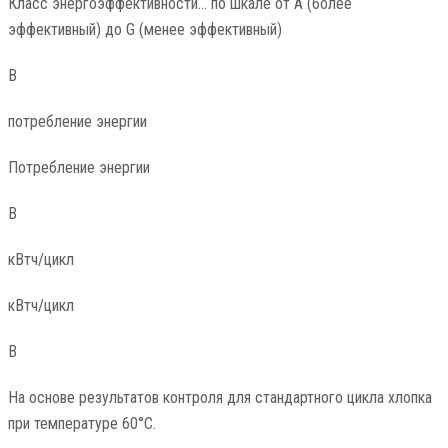
Класс энергоэффективности… по шкале от A (более
эффективный) до G (менее эффективный)
В
потребление энергии
Потребление энергии
В
кВтч/цикл
кВтч/цикл
В
На основе результатов контроля для стандартного цикла хлопка
при температуре 60°C.