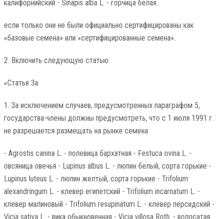
калифорнийский - Sinapis alba L. - горчица белая.
если только они не были официально сертифицированы как
«базовые семена» или «сертифицированные семена».
2. Включить следующую статью:
«Статья 3а
1. За исключением случаев, предусмотренных параграфом 5,
государства-члены должны предусмотреть, что с 1 июля 1991 г.
не разрешается размещать на рынке семена
- Agrostis canina L. - полевица бархатная - Festuca ovina L. -
овсяница овечья - Lupinus albus L. - люпин белый, сорта горькие -
Lupinus luteus L. - люпин желтый, сорта горькие - Trifolium
alexandringum L. - клевер египетский - Trifolium incarnatum L. -
клевер малиновый - Trifolium resupinatum L. - клевер персидский -
Vicia sativa L. - вика обыкновенная - Vicia villosa Roth. - волосатая