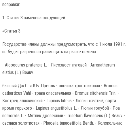
поправки:
1. Статья 3 заменена следующей:
«Статья 3
Государства-члены должны предусмотреть, что с 1 июля 1991 г.
не будет разрешено размещать на рынке семена:
- Alopecurus pratensis L. - Лисохвост луговой - Arrenatherum
elatius (L.) Beauv.
бывший Дж.С. и К.Б. Пресль - овсянка тростниковая - Bromus
catharticus Vahl - трава спасательная - Bromus sitchensis Trin. -
Кострец аляскинский - Lupinus luteus - Люпин желтый, сорта
кроме горького - Lupinus angustifolius L. - Люпин голубой - Poa
nemoralis L. - Мятлик древесный - Trisetum flavescens (L.) Beauv. -
овсянка золотистая - Phacelia tanacetifolia Benth. - Колокольчик