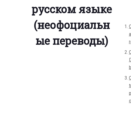
русском языке
(неофоциальн
C
a
ые переводы)
r
C
D
b
C
t
p
c