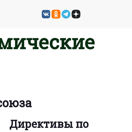
омические
союза
Директивы по