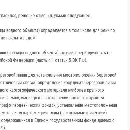
гласился, решение отменил, указав следующее.
ница водного объекта) определяется в том числе для реки по
 не покрыта льдом.
и (границы водного объекта), случаи и периодичность ее
ской Федерации (часть 4.1 статьи 5 ВК РФ).
реговой линии для установления местоположения береговой
метрический способ определения координат береговой линии
ьного картографического материала наиболее крупного
ания земли, имеющихся в отношении соответствующей
графо-геодезических фондах; установление местоположения
уществляется картометрическим (фотограмметрическим)
, содержащихся в Едином государственном фонде данных о
9).