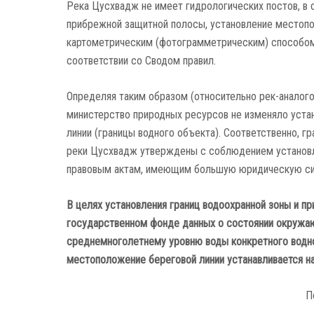
Река Цусхвадж не имеет гидрологических постов, в 
прибрежной защитной полосы, установление местоп
картометрическим (фотограмметрическим) способом 
соответствии со Сводом правил.
Определяя таким образом (относительно рек-аналого
министерство природных ресурсов не изменяло уста
линии (границы водного объекта). Соответственно, 
реки Цусхвадж утверждены с соблюдением установл
правовым актам, имеющим большую юридическую сил
В целях установления границ водоохранной зоны и п
государственном фонде данных о состоянии окружаю
среднемноголетнему уровню воды конкретного водног
местоположение береговой линии устанавливается на 
П