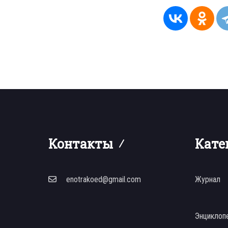
Контакты
Кате
enotrakoed@gmail.com
Журнал
Энциклоп