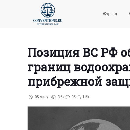
Журнал
Позиция ВС РФ о
границ водоохра
прибрежной защ
05 минут
3.5k
05
1.5k