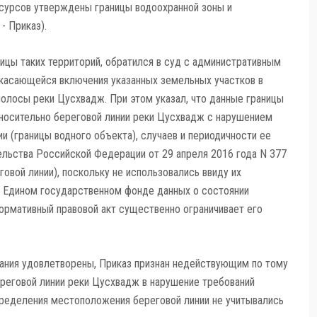
сурсов утверждены границы водоохранной зоны и
- Приказ).
ицы таких территорий, обратился в суд с административным
 касающейся включения указанных земельных участков в
олосы реки Цусхвадж. При этом указал, что данные границы
тносительно береговой линии реки Цусхвадж с нарушением
 (границы водного объекта), случаев и периодичности ее
льства Российской Федерации от 29 апреля 2016 года N 377
овой линии), поскольку не использовались ввиду их
в Едином государственном фонде данных о состоянии
ормативный правовой акт существенно ограничивает его
ания удовлетворены, Приказ признан недействующим по тому
реговой линии реки Цусхвадж в нарушение требований
ределения местоположения береговой линии не учитывались