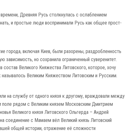
о времени, Древняя Русь столкнулась с ослаблением
знать, и простые люди воспри­нимали Русь как общее прост­
ие города, вклю­чая Киев, были разорены, раз­дроб­ленность
 зависи­мость, но сохранила ограни­чен­ный сувере­нитет.
состав Вели­кого Княжества Ли­тов­ского, которое, хочу
тах назы­валось Великим Княжеством Литовским и Русским.
ли на службу от одного князя к дру­гому, враждовали между
ом поле рядом с Великим князем Мос­ковским Дмит­рием
овья Великого князя Литовс­кого Оль­герда – Андрей
 на соединение с Мамаем вёл Великий князь Литовский
нашей общей истории, отра­жение её сложности