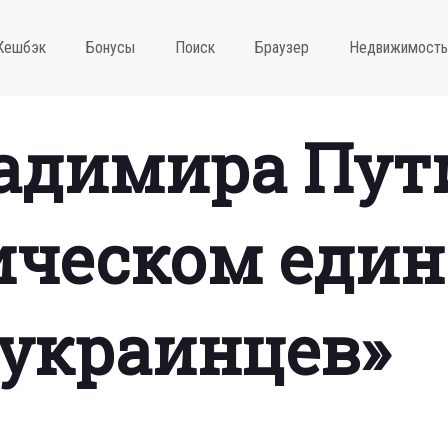
Кешбэк
Бонусы
Поиск
Браузер
Недвижимость
ладимира Пут
ическом един
 украинцев»