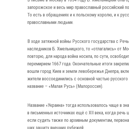
запорожское и весь мир право­славный российский п
То есть в обращениях и к польскому королю, и к ру
православными людьми.
В ходе затяжной войны Русского государства с Речь
наследников Б. Хмельницкого, то «отла­гались» от Мо
повторю, для народа война носила, по сути, освободи
перемирием 1667 года. Окончательные итоги закрепил
вошли город Киев и земли левобережья Днепра, вклю
жители воссо­единились с основной частью русского 
название – «Малая Русь» (Малороссия).
Название «Украина» тогда использовалось чаще в зна
в письменных источ­никах ещё с XII века, когда речь
если судить также по архивным документам, перво­на
ших защиту внешних рубежей.