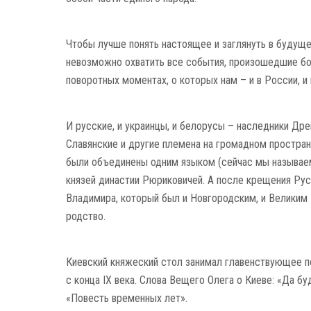
Чтобы лучше понять настоящее и заглянуть в будущее
невозможно охватить все события, произошедшие бол
поворотных моментах, о которых нам – и в России, и 
И русские, и украинцы, и белорусы – наследники Др
Славянские и другие пле­мена на громадном прост­ран
были объединены одним языком (сейчас мы называем 
князей династии Рюриковичей. А после крещения Руси
Влади­мира, который был и Новгородским, и Великим
родство.
Киевский княжеский стол занимал главенст­вующее 
с конца IX века. Слова Вещего Олега о Киеве: «Да буд
«Повесть временных лет».