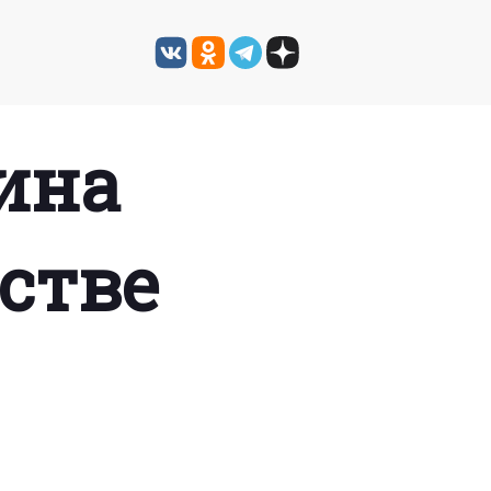
ина
стве