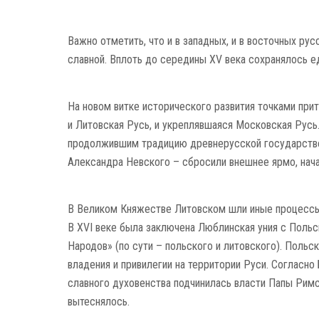
Важно отметить, что и в западных, и в восточных рус
славной. Вплоть до середины XV века сохра­ня­лось 
На новом витке исторического развития точками при
и Литовская Русь, и укреплявшаяся Московская Русь.
продол­жив­шим традицию древнерусской государ­ст­­в
Алексан­дра Невс­кого – сбросили внешнее ярмо, нач
В Великом Княжестве Литовском шли иные про­цессы.
В XVI веке была зак­лю­чена Люблинская уния с Поль
Народов» (по сути – польского и литовского). Польск
владения и при­ви­легии на территории Руси. Согласн
славного духо­венства подчи­нилась власти Папы Римс
вытеснялось.