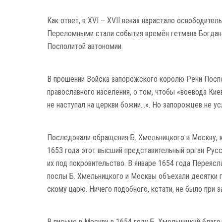
Как ответ, в XVI – XVII веках нарастало осво­боди­те
Перелом­ными стали события вре­мён гетмана Богдана
Посполитой автономии.
В прошении Войска запорожского королю Речи Поспо
православного населения, о том, чтобы «воевода Киев
не наступал на церкви божии…». Но запорожцев не у
Последовали обра­щения Б. Хмельницкого в Москву,
1653 года этот высший пред­ста­вительный орган Рус
их под покро­вительство. В январе 1654 года Переяс
послы Б. Хмель­ницкого и Москвы объехали десятки г
скому царю. Ничего подоб­ного, кстати, не было при 
В письме в Москву в 1654 году Б. Хмель­ницкий благо