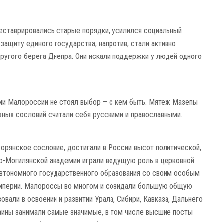
еставрировались старые порядки, усилился социаль­ный
 защиту единого государства, напротив, стали активно
ру­гого берега Днепра. Они искали поддержки у людей одного
ми Малороссии не стоял выбор – с кем быть. Мятеж Мазепы
ных сословий счи­тали себя русскими и православными.
рянское сословие, достигали в России высот поли­ти­чес­кой,
во-Могилянской академии играли ведущую роль в цер­ковной
, автономного государственного обра­зования со своим особым
 империи. Малороссы во многом и созидали большую общую
овали в освоении и разви­тии Урала, Сиби­ри, Кавказа, Даль­него
раины зани­мали самые зна­чимые, в том числе высшие посты