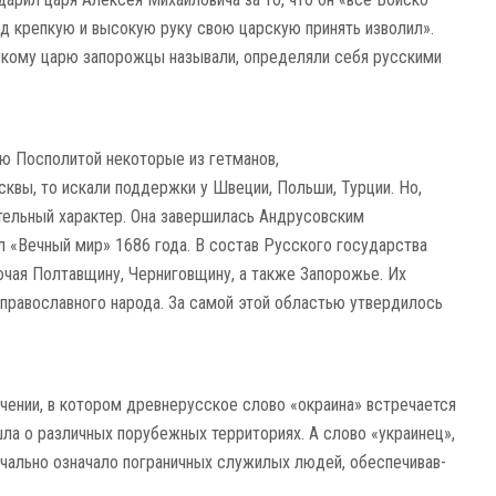
од крепкую и высокую руку свою царскую принять изволил».
сскому царю запорожцы называли, определяли себя русскими
ю Посполитой некоторые из гетма­нов,
сквы, то искали под­держки у Швеции, Польши, Турции. Но,
тельный харак­тер. Она завершилась Андру­совским
 «Вечный мир» 1686 года. В состав Русского госу­дарства
чая Полтавщину, Черни­говщину, а также Запорожье. Их
право­славного народа. За самой этой областью утвердилось
чении, в котором древне­русское слово «окраина» встречается
 шла о различных пору­бежных территориях. А слово «украинец»,
чаль­но означало пограничных слу­жилых людей, обеспечивав­