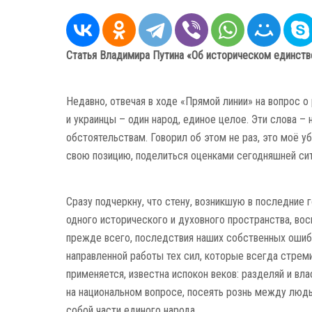
Статья Владимира Путина «Об историческом единстве
Недавно, отвечая в ходе «Прямой линии» на вопрос о
и украинцы – один народ, единое целое. Эти слова – 
обстоятельствам. Говорил об этом не раз, это моё
свою позицию, поделиться оценками сегод­няшней сит
Сразу подчеркну, что стену, возникшую в последние 
одного исторического и духов­ного прост­ранства, в
прежде всего, последствия наших собст­венных ошиб
направ­ленной работы тех сил, которые всегда стрем
применяется, извест­на испокон веков: разделяй и вл
на национальном вопросе, посеять рознь между людьм
собой части единого народа.