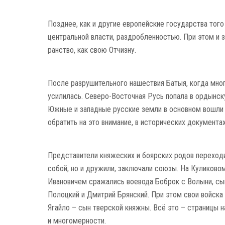
Позднее, как и другие европейские госу­дарства тог
центральной власти, раздроб­ленностью. При этом и 
ранство, как свою Отчизну.
После разру­ши­тельного нашествия Батыя, когда мног
усилилась. Северо-Восточная Русь попала в ордынскую
Южные и западные русские земли в основном вошли в 
обра­тить на это внимание, в исто­­рических докумен
Представители княжеских и боярских родов перехо­ди
собой, но и дружили, заключали союзы. На Кули­ков
Ивановичем сражались воевода Боброк с Волыни, сын
Полоцкий и Дмитрий Брянский. При этом свои войска
Ягайло – сын тверской княж­ны. Всё это – страницы 
и многомерности.