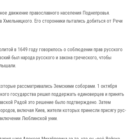
льное движение православного насе­ления Подне­провья.
 Хмель­ницкого. Его сторонники пытались добиться от Речи
литой в 1649 году говорилось о соблюдении прав русского
­ский был народа русского и закона гречес­кого, чтобы
слышали.
 которые рассматривались Земскими соборами. 1 октября
ского государства решил поддержать едино­верцев и принять
лавской Радой это решение было подтвер­ждено. Затем
ородов, включая Киев, жители кото­рых принесли присягу рус­
заклю­чении Люблинской унии.
­дарил царя Алексея Михайловича за то, что он «всё Войско