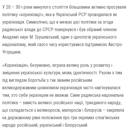
У 20 – 30-і роки минулого століття більшовики активно просували
політику «коренізації», яка в Українській РСР проводилася як
українізація. Символічно, що в межах цієї політики за згоди
радянської влади до СРСР повернувся і був обраний членом
Академії наук М. Грушевський, один з ідеологів українського
націоналізму, який свого часу користувався підтримкою Австро-
Угорщини.
«Коренізація», безумовно, зіграла велику роль у розвитку і
зміцненні української культури, мови, ідентичності. Разом з тим
під виглядом боротьби з так званим російським
великодержавним шовінізмом українізація часто нав’язувалася
тим, хто себе українцем не вважав. Саме радянська національна
політика – замість великої російської нації, триєдиного народу,
що складається з великоросів, малоросів і білорусів – закріпила
на державному рівні положення про три окремих слов’янських
народи: російський, український і білоруський.