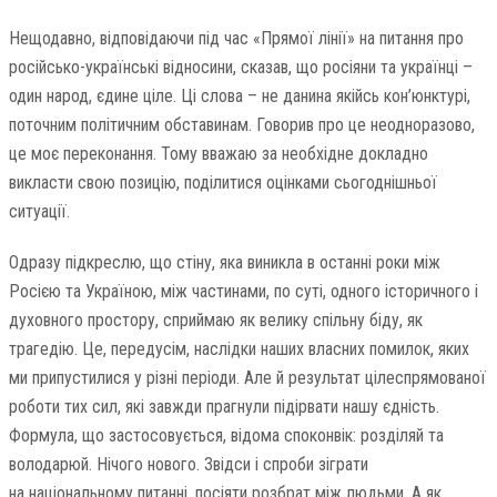
Нещодавно, відповідаючи під час «Прямої лінії» на питання про
російсько-українські відносини, сказав, що росіяни та українці –
один народ, єдине ціле. Ці слова – не данина якійсь кон’юнктурі,
поточним політичним обставинам. Говорив про це неодноразово,
це моє переконання. Тому вважаю за необхідне докладно
викласти свою позицію, поділитися оцінками сьогоднішньої
ситуації.
Одразу підкреслю, що стіну, яка виникла в останні роки між
Росією та Україною, між частинами, по суті, одного історичного і
духовного простору, сприймаю як велику спільну біду, як
трагедію. Це, передусім, наслідки наших власних помилок, яких
ми припустилися у різні періоди. Але й результат цілеспрямованої
роботи тих сил, які завжди прагнули підірвати нашу єдність.
Формула, що застосовується, відома споконвік: розділяй та
володарюй. Нічого нового. Звідси і спроби зіграти
на національному питанні, посіяти розбрат між людьми. А як