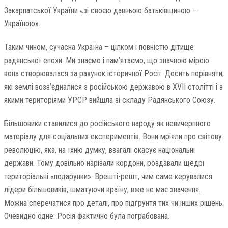
Закарпатської України «зі своєю давньою батьківщиною –
Україною».
Таким чином, сучасна Україна – цілком і повністю дітище
радянської епохи. Ми знаємо і пам’ятаємо, що значною мірою
вона створювалася за рахунок історичної Росії. Досить порівняти,
які землі возз’єдналися з російською державою в XVII столітті і з
якими територіями УРСР вийшла зі складу Радянського Союзу.
Більшовики ставилися до російського народу як невичерпного
матеріалу для соціальних експериментів. Вони мріяли про світову
революцію, яка, на їхню думку, взагалі скасує національні
держави. Тому довільно нарізали кордони, роздавали щедрі
територіальні «подарунки». Врешті-решт, чим саме керувалися
лідери більшовиків, шматуючи країну, вже не має значення.
Можна сперечатися про деталі, про підґрунтя тих чи інших рішень.
Очевидно одне: Росія фактично була пограбована.