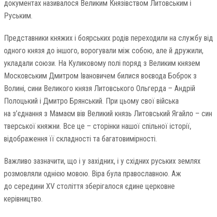
документах називалося Великим Князівством Литовським і
Руським.
Представники княжих і боярських родів переходили на службу від
одного князя до іншого, ворогували між собою, але й дружили,
укладали союзи. На Куликовому полі поряд з Великим князем
Московським Дмитром Івановичем билися воєвода Боброк з
Волині, сини Великого князя Литовського Ольгерда – Андрій
Полоцький і Дмитро Брянський. При цьому свої війська
на з’єднання з Мамаєм вів Великий князь Литовський Ягайло – син
тверської княжни. Все це – сторінки нашої спільної історії,
відображення її складності та багатовимірності.
Важливо зазначити, що і у західних, і у східних руських землях
розмовляли однією мовою. Віра була православною. Аж
до середини XV століття зберігалося єдине церковне
керівництво.