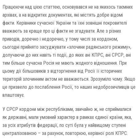
Працюючи над цією статтею, основувався не на якихось таємних
архівах, а на відкритих документах, які містять добре відомі
факти. Керівники сучасної України та їхні зовнішні покровителі
вважають за краще про ці факти не згадувати. Але з різних
приводів, доречно і недоречно, у тому числі за кордоном,
сьогодні прийнято засуджувати «злочини радянського режиму»,
долучаючи до них навіть ті події, до яких ані КПРС, ані СРСР, ані
тим більше сучасна Росія не мають жодного відношення. При
цьому дії більшовиків з відторгнення від Росії її історичних
територій злочинним актом не вважаються. Зрозуміло чому. Якщо
це призвело до послаблення Росії, то наших недоброзичливців це
влаштовує.
У СРСР кордони між республіками, звичайно ж, не сприймалися
як державні, мали умовний характер в рамках єдиної країни, яка,
за усіх атрибутів федерації, по суті була у найвищому ступені
централізованою – за рахунок, повторюю, керівної ролі КПРС.