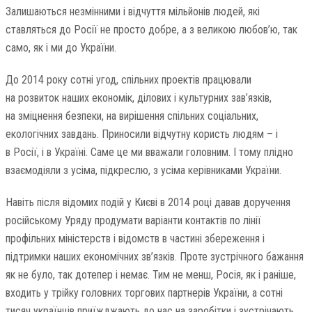
Залишаються незмінними і відчуття мільйонів людей, які
ставляться до Росії не просто добре, а з великою любов’ю, так
само, як і ми до України.
До 2014 року сотні угод, спільних проектів працювали
на розвиток наших економік, ділових і культурних зав’язків,
на зміцнення безпеки, на вирішення спільних соціальних,
екологічних завдань. Приносили відчутну користь людям – і
в Росії, і в Україні. Саме це ми вважали головним. І тому плідно
взаємодіяли з усіма, підкреслю, з усіма керівниками України.
Навіть після відомих подій у Києві в 2014 році давав доручення
російському Уряду продумати варіанти контактів по лінії
профільних міністерств і відомств в частині збереження і
підтримки наших економічних зв’язків. Проте зустрічного бажання
як не було, так дотепер і немає. Тим не менш, Росія, як і раніше,
входить у трійку головних торгових партнерів України, а сотні
тисяч українців приїжджають до нас на заробітки і зустрічають