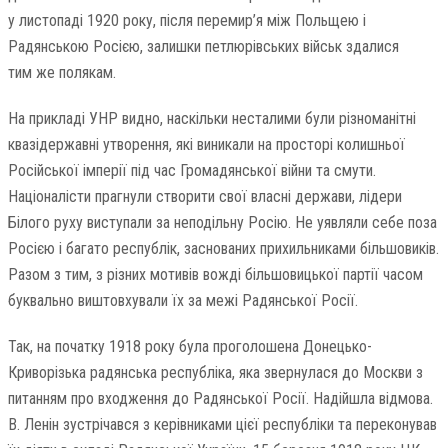
у листопаді 1920 року, після перемир’я між Польщею і
Радянською Росією, залишки петлюрівських військ здалися
тим же полякам.
На прикладі УНР видно, наскільки несталими були різноманітні
квазідержавні утворення, які виникали на просторі колишньої
Російської імперії під час Громадянської війни та смути.
Націоналісти прагнули створити свої власні держави, лідери
Білого руху виступали за неподільну Росію. Не уявляли себе поза
Росією і багато республік, заснованих прихильниками більшовиків.
Разом з тим, з різних мотивів вожді більшовицької партії часом
буквально виштовхували їх за межі Радянської Росії.
Так, на початку 1918 року була проголошена Донецько-
Криворізька радянська республіка, яка звернулася до Москви з
питанням про входження до Радянської Росії. Надійшла відмова.
В. Ленін зустрічався з керівниками цієї республіки та переконував