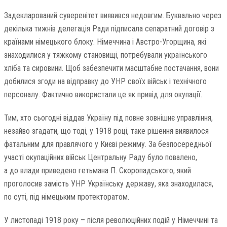
Задекларований суверенітет виявився недовгим. Буквально через
декілька тижнів делегація Ради підписала сепаратний договір з
країнами німецького блоку. Німеччина і Австро-Угорщина, які
знаходилися у тяжкому становищі, потребували українського
хліба та сировини. Щоб забезпечити масштабне постачання, вони
добилися згоди на відправку до УНР своїх військ і технічного
персоналу. Фактично використали це як привід для окупації.
Тим, хто сьогодні віддав Україну під повне зовнішнє управління,
незайво згадати, що тоді, у 1918 році, таке рішення виявилося
фатальним для правлячого у Києві режиму. За безпосередньої
участі окупаційних військ Центральну Раду було повалено,
а до влади приведено гетьмана П. Скоропадського, який
проголосив замість УНР Українську державу, яка знаходилася,
по суті, під німецьким протекторатом.
У листопаді 1918 року – після революційних подій у Німеччині та