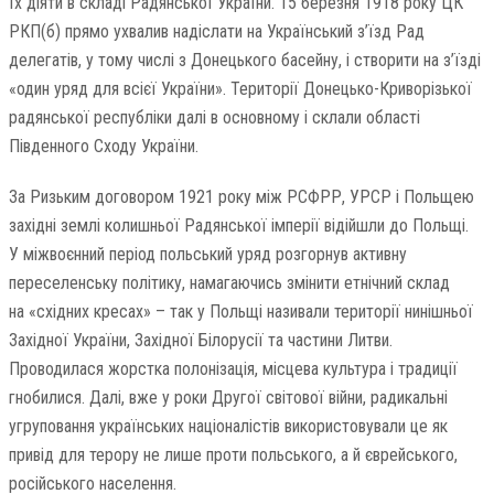
їх діяти в складі Радянської України. 15 березня 1918 року ЦК
РКП(б) прямо ухвалив надіслати на Український з’їзд Рад
делегатів, у тому числі з Донецького басейну, і створити на з’їзді
«один уряд для всієї України». Території Донецько-Криворізької
радянської республіки далі в основному і склали області
Південного Сходу України.
За Ризьким договором 1921 року між РСФРР, УРСР і Польщею
західні землі колишньої Радянської імперії відійшли до Польщі.
У міжвоєнний період польський уряд розгорнув активну
переселенську політику, намагаючись змінити етнічний склад
на «східних кресах» – так у Польщі називали території нинішньої
Західної України, Західної Білорусії та частини Литви.
Проводилася жорстка полонізація, місцева культура і традиції
гнобилися. Далі, вже у роки Другої світової війни, радикальні
угруповання українських націоналістів використовували це як
привід для терору не лише проти польського, а й єврейського,
російського населення.