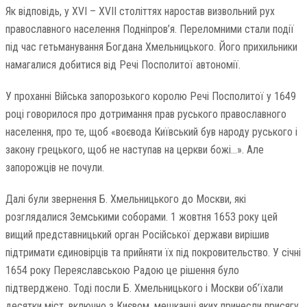
Як відповідь, у XVI – XVII століттях наростав визвольний рух
православного населення Подніпров’я. Переломними стали події
під час гетьманування Богдана Хмельницького. Його прихильники
намагалися добитися від Речі Посполитої автономії.
У проханні Війська запорозького королю Речі Посполитої у 1649
році говорилося про дотримання прав руського православного
населення, про те, щоб «воєвода Київський був народу руського і
закону грецького, щоб не наступав на церкви божі…». Але
запорожців не почули.
Далі були звернення Б. Хмельницького до Москви, які
розглядалися Земськими соборами. 1 жовтня 1653 року цей
вищий представницький орган Російської держави вирішив
підтримати єдиновірців та прийняти їх під покровительство. У січні
1654 року Переяславською Радою це рішення було
підтверджено. Тоді посли Б. Хмельницького і Москви об’їхали
десятки міст, включно з Києвом, мешканці яких принесли присягу