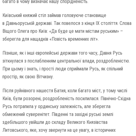
багато в чому визначає нашу спорідненість.
Київський княжий стіл займав головуюче становище
в Давньоруській державі. Так повелося з кінця ІХ століття. Слова
Віщого Олега про Київ: «Да буде це мати містам руським» –
зберегла для нащадків «Повість временних літ».
Пізніше, як і інші європейські держави того часу, Давня Русь
зіткнулася з послабленням центральної влади, роздробленістю.
При цьому і знать, і прості люди сприймали Русь, як спільний
простір, як свою Вітчизну.
Після руйнівного нашестя Батия, коли багато міст, у тому числі
Київ, були розорені, роздробленість посилилася. Північно-Східна
Русь потрапила у ординську залежність, але зберегла
обмежений суверенітет. Південні та західні руські землі
здебільшого увійшли до складу Великого Князівства
Литовського, яке, хочу звернути на це увагу, в історичних