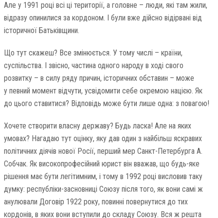
Але у 1991 році всі ці території, а головне – люди, які там жили,
відразу опинилися за кордоном. І були вже дійсно відірвані від
історичної Батьківщини.
Що тут скажеш? Все змінюється. У тому числі – країни,
суспільства. І звісно, частина одного народу в ході свого
розвитку – в силу ряду причин, історичних обставин – може
у певний момент відчути, усвідомити себе окремою нацією. Як
до цього ставитися? Відповідь може бути лише одна: з повагою!
Хочете створити власну державу? Будь ласка! Але на яких
умовах? Нагадаю тут оцінку, яку дав один з найбільш яскравих
політичних діячів нової Росії, перший мер Санкт-Петербурга А.
Собчак. Як високопрофесійний юрист він вважав, що будь-яке
рішення має бути легітимним, і тому в 1992 році висловив таку
думку: республіки-засновниці Союзу після того, як вони самі ж
анулювали Договір 1922 року, повинні повернутися до тих
кордонів, в яких вони вступили до складу Союзу. Вся ж решта