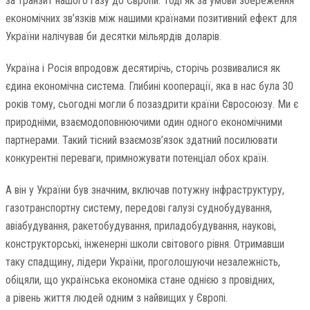
за транзит нашого газу до Європи. Тоді як за умови збереження
економічних зв’язків між нашими країнами позитивний ефект для
України налічував би десятки мільярдів доларів.
Україна і Росія впродовж десятирічь, сторічь розвивалися як
єдина економічна система. Глибині кооперації, яка в нас була 30
років тому, сьогодні могли б позаздрити країни Євросоюзу. Ми є
природніми, взаємодоповнюючими один одного економічними
партнерами. Такий тісний взаємозв’язок здатний посилювати
конкурентні переваги, примножувати потенціал обох країн.
А він у України був значним, включав потужну інфраструктуру,
газотранспортну систему, передові галузі суднобудування,
авіабудування, ракетобудування, приладобудування, наукові,
конструкторські, інженерні школи світового рівня. Отримавши
таку спадщину, лідери України, проголошуючи незалежність,
обіцяли, що українська економіка стане однією з провідних,
а рівень життя людей одним з найвищих у Європі.