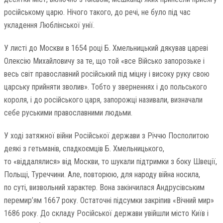
російському царю. Нічого такого, до речі, не було під час
укладення Люблінської унії.
У листі до Москви в 1654 році Б. Хмельницький дякував цареві
Олексію Михайловичу за те, що той «все Військо запорозьке і
весь світ православний російський під міцну і високу руку свою
царську прийняти зволив». Тобто у зверненнях і до польського
короля, і до російського царя, запорожці називали, визначали
себе руськими православними людьми.
У ході затяжної війни Російської держави з Річчю Посполитою
деякі з гетьманів, спадкоємців Б. Хмельницького,
то «віддалялися» від Москви, то шукали підтримки з боку Швеції,
Польщі, Туреччини. Але, повторюю, для народу війна носила,
по суті, визвольний характер. Вона закінчилася Андрусівським
перемир’ям 1667 року. Остаточні підсумки закріпив «Вічний мир»
1686 року. До складу Російської держави увійшли місто Київ і