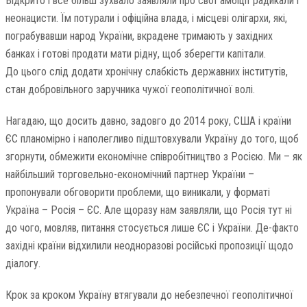
Відкрито і все більш зухвало заявляли про свої амбіції радикали і
неонацисти. Їм потурали і офіційна влада, і місцеві олігархи, які,
пограбувавши народ України, вкрадене тримають у західних
банках і готові продати мати рідну, щоб зберегти капітали.
До цього слід додати хронічну слабкість державних інститутів,
стан добровільного заручника чужої геополітичної волі.
Нагадаю, що досить давно, задовго до 2014 року, США і країни
ЄС планомірно і наполегливо підштовхували Україну до того, щоб
згорнути, обмежити економічне співробітництво з Росією. Ми – як
найбільший торговельно-економічний партнер України –
пропонували обговорити проблеми, що виникали, у форматі
Україна – Росія – ЄС. Але щоразу нам заявляли, що Росія тут ні
до чого, мовляв, питання стосується лише ЄС і України. Де-факто
західні країни відхилили неодноразові російські пропозиції щодо
діалогу.
Крок за кроком Україну втягували до небезпечної геополітичної