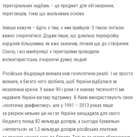
територіальних надбань – це предмет для обговорення,
переговорів, тому що анульована основа.
Інакше кажучи – йдіть з тим, з чим прийшли. З такою логікою
важко сперечатися. Додам лише, що довільну перекройку
кордонів більшовики, як вже зазначав, почали ще до створення
Союзу, і всі маніпуляції з територіями проводили
волюнтаристськи, ігноруючи думку людей.
Російська Федерація визнала нові геополітичні реалії. І не просто
визнала, а багато чого зробила, щоб Україна відбулася як
незалежна країна. У важкі 90-і роки і в новому тисячолітті ми
надавали Україні вагому підтримку. В Києві використовують свою
«політичну арифметику», але у 1991 – 2013 роках лише
за рахунок низьких цін на газ Україна заощадила для свого
бюджету понад 82 мільярди доларів, а сьогодні буквально
«чіпляється» за 1,5 мільярди доларів російських платежів