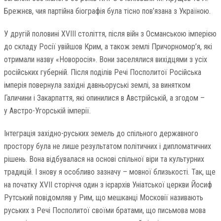
Брежнєв, чия партійна біографія була тісно пов’язана з Україною.
У другій половині XVIII століття, після війн з Османською імперією
до складу Росії увійшов Крим, а також землі Причорномор’я, які
отримали назву «Новоросія». Вони заселялися вихідцями з усіх
російських губерній. Після поділів Речі Посполитої Російська
імперія повернула західні давньоруські землі, за винятком
Галичини і Закарпаття, які опинилися в Австрійській, а згодом –
у Австро-Угорській імперії.
Інтеграція західно-руських земель до спільного державного
простору була не лише результатом політичних і дипломатичних
рішень. Вона відбувалася на основі спільної віри та культурних
традицій. І знову я особливо зазначу – мовної близькості. Так, ще
на початку XVII сторіччя один з ієрархів Уніатської церкви Йосиф
Рутський повідомляв у Рим, що мешканці Московії називають
руських з Речі Посполитої своїми братами, що письмова мова