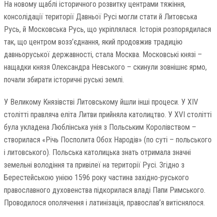
На новому щаблі історичного розвитку центрами тяжіння,
консолідації території Давньої Русі могли стати й Литовська
Русь, й Московська Русь, що укріплялася. Історія розпорядилася
так, що центром возз’єднання, який продовжив традицію
давньоруської державності, стала Москва. Московські князі –
нащадки князя Олександра Невського – скинули зовнішнє ярмо,
почали збирати історичні руські землі.
У Великому Князівстві Литовському йшли інші процеси. У XIV
столітті правляча еліта Литви прийняла католицтво. У XVІ столітті
була укладена Люблінська унія з Польським Королівством –
створилася «Річь Посполита Обох Народів» (по суті – польського
і литовського). Польська католицька знать отримала значні
земельні володіння та привілеї на території Русі. Згідно з
Берестейською унією 1596 року частина західно-руського
православного духовенства підкорилася владі Папи Римського.
Проводилося ополячення і латинізація, православ’я витіснялося.