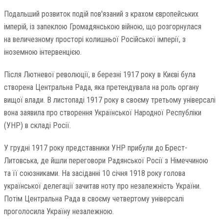
Подальший розвиток подій пов'язаний з крахом європейських
імперій, із запеклою Громадянською війною, що розгорнулася
на величезному просторі колишньої Російської імперії, з
іноземною інтервенцією.
Після Лютневої революції, в березні 1917 року в Києві була
створена Центральна Рада, яка претендувала на роль органу
вищої влади. В листопаді 1917 року в своєму третьому універсалі
вона заявила про створення Української Народної Республіки
(УНР) в складі Росії.
У грудні 1917 року представники УНР прибули до Брест-
Литовська, де йшли переговори Радянської Росії з Німеччиною
та її союзниками. На засіданні 10 січня 1918 року голова
української делегації зачитав ноту про незалежність України.
Потім Центральна Рада в своєму четвертому універсалі
проголосила Україну незалежною.