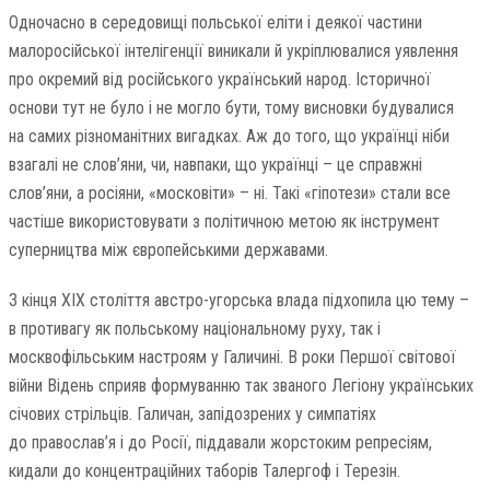
Одночасно в середовищі польської еліти і деякої частини
малоросійської інтелігенції виникали й укріплювалися уявлення
про окремий від російського український народ. Історичної
основи тут не було і не могло бути, тому висновки будувалися
на самих різноманітних вигадках. Аж до того, що українці ніби
взагалі не слов’яни, чи, навпаки, що українці – це справжні
слов’яни, а росіяни, «московіти» – ні. Такі «гіпотези» стали все
частіше використовувати з політичною метою як інструмент
суперництва між європейськими державами.
З кінця ХІХ століття австро-угорська влада підхопила цю тему –
в противагу як польському національному руху, так і
москвофільським настроям у Галичині. В роки Першої світової
війни Відень сприяв формуванню так званого Легіону українських
січових стрільців. Галичан, запідозрених у симпатіях
до православ’я і до Росії, піддавали жорстоким репресіям,
кидали до концентраційних таборів Талергоф і Терезін.