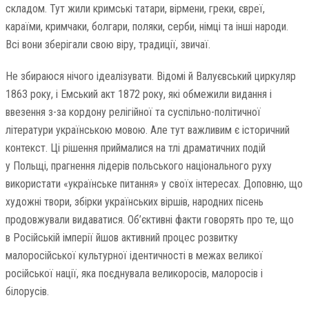
складом. Тут жили кримські татари, вірмени, греки, євреї,
караїми, кримчаки, болгари, поляки, серби, німці та інші народи.
Всі вони зберігали свою віру, традиції, звичаї.
Не збираюся нічого ідеалізувати. Відомі й Валуєвський циркуляр
1863 року, і Емський акт 1872 року, які обмежили видання і
ввезення з-за кордону релігійної та суспільно-політичної
літератури українською мовою. Але тут важливим є історичний
контекст. Ці рішення приймалися на тлі драматичних подій
у Польщі, прагнення лідерів польського національного руху
використати «українське питання» у своїх інтересах. Доповню, що
художні твори, збірки українських віршів, народних пісень
продовжували видаватися. Об’єктивні факти говорять про те, що
в Російській імперії йшов активний процес розвитку
малоросійської культурної ідентичності в межах великої
російської нації, яка поєднувала великоросів, малоросів і
білорусів.