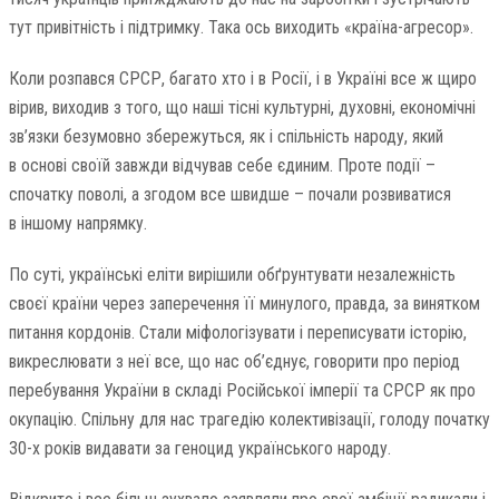
тут привітність і підтримку. Така ось виходить «країна-агресор».
Коли розпався СРСР, багато хто і в Росії, і в Україні все ж щиро
вірив, виходив з того, що наші тісні культурні, духовні, економічні
зв’язки безумовно збережуться, як і спільність народу, який
в основі своїй завжди відчував себе єдиним. Проте події –
спочатку поволі, а згодом все швидше – почали розвиватися
в іншому напрямку.
По суті, українські еліти вирішили обґрунтувати незалежність
своєї країни через заперечення її минулого, правда, за винятком
питання кордонів. Стали міфологізувати і переписувати історію,
викреслювати з неї все, що нас об’єднує, говорити про період
перебування України в складі Російської імперії та СРСР як про
окупацію. Спільну для нас трагедію колективізації, голоду початку
30-х років видавати за геноцид українського народу.