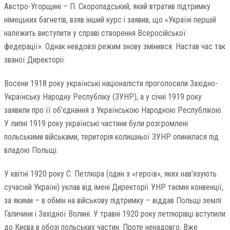
Австро-Угорщині – П. Скоропадський, який втратив підтримку
німецьких багнетів, взяв інший курс і заявив, що «Україні першій
належить виступити у справі створення Всеросійської
федерації». Однак невдовзі режим знову змінився. Настав час так
званої Директорії.
Восени 1918 року українські націоналісти проголосили Західно-
Українську Народну Республіку (ЗУНР), а у січні 1919 року
заявили про її об’єднання з Українською Народною Республікою.
У липні 1919 року українські частини були розгромлені
польськими військами, територія колишньої ЗУНР опинилася під
владою Польщі.
У квітні 1920 року С. Петлюра (один з «героїв», яких нав’язують
сучасній Україні) уклав від імені Директорії УНР таємні конвенції,
за якими – в обмін на військову підтримку – віддав Польщі землі
Галичини і Західної Волині. У травні 1920 року петлюрівці вступили
до Києва в обозі польських частин. Проте ненадовго. Вже