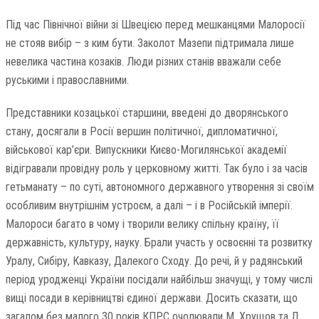
Під час Північної війни зі Швецією перед мешканцями Малоросії
не стояв вибір – з ким бути. Заколот Мазепи підтримала лише
невелика частина козаків. Люди різних станів вважали себе
руськими і православними.
Представники козацької старшини, введені до дворянського
стану, досягали в Росії вершин політичної, дипломатичної,
військової кар’єри. Випускники Києво-Могилянської академії
відігравали провідну роль у церковному житті. Так було і за часів
гетьманату – по суті, автономного державного утворення зі своїм
особливим внутрішнім устроєм, а далі – і в Російській імперії.
Малороси багато в чому і творили велику спільну країну, її
державність, культуру, науку. Брали участь у освоєнні та розвитку
Уралу, Сибіру, Кавказу, Далекого Сходу. До речі, й у радянський
період уродженці України посідали найбільш значущі, у тому числі
вищі посади в керівництві єдиної держави. Досить сказати, що
загалом без малого 30 років КПРС очолювали М. Хрущов та Л.