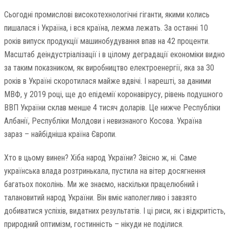
Сьогодні промислові високотехнологічні гіганти, якими колись
пишалася і Україна, і вся країна, лежма лежать. За останні 10
років випуск продукції машинобудування впав на 42 проценти.
Масштаб деіндустріалізації і в цілому деградації економіки видно
за таким показником, як виробництво електроенергії, яка за 30
років в Україні скоротилася майже вдвічі. І нарешті, за даними
МВФ, у 2019 році, ще до епідемії коронавірусу, рівень подушного
ВВП України склав менше 4 тисяч доларів. Це нижче Республіки
Албанії, Республіки Молдови і невизнаного Косова. Україна
зараз – найбідніша країна Європи.
Хто в цьому винен? Хіба народ України? Звісно ж, ні. Саме
українська влада розтринькала, пустила на вітер досягнення
багатьох поколінь. Ми же знаємо, наскільки працелюбний і
талановитий народ України. Він вміє наполегливо і завзято
добиватися успіхів, видатних результатів. І ці риси, як і відкритість,
природний оптимізм, гостинність – нікуди не поділися.