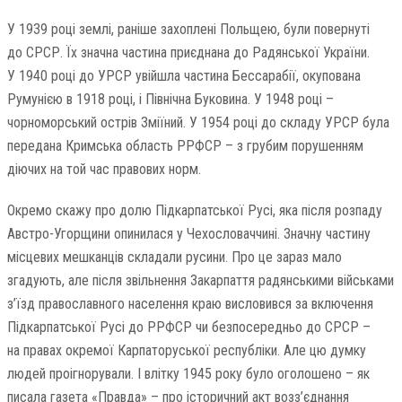
У 1939 році землі, раніше захоплені Польщею, були повернуті
до СРСР. Їх значна частина приєднана до Радянської України.
У 1940 році до УРСР увійшла частина Бессарабії, окупована
Румунією в 1918 році, і Північна Буковина. У 1948 році –
чорноморський острів Зміїний. У 1954 році до складу УРСР була
передана Кримська область РРФСР – з грубим порушенням
діючих на той час правових норм.
Окремо скажу про долю Підкарпатської Русі, яка після розпаду
Австро-Угорщини опинилася у Чехословаччині. Значну частину
місцевих мешканців складали русини. Про це зараз мало
згадують, але після звільнення Закарпаття радянськими військами
з’їзд православного населення краю висловився за включення
Підкарпатської Русі до РРФСР чи безпосередньо до СРСР –
на правах окремої Карпаторуської республіки. Але цю думку
людей проігнорували. І влітку 1945 року було оголошено – як
писала газета «Правда» – про історичний акт возз’єднання