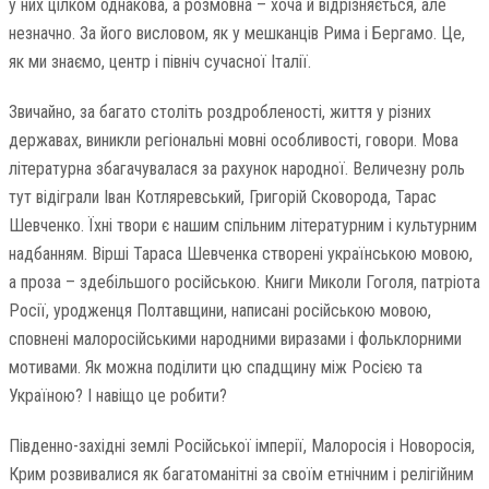
у них цілком однакова, а розмовна – хоча й відрізняється, але
незначно. За його висловом, як у мешканців Рима і Бергамо. Це,
як ми знаємо, центр і північ сучасної Італії.
Звичайно, за багато століть роздробленості, життя у різних
державах, виникли регіональні мовні особливості, говори. Мова
літературна збагачувалася за рахунок народної. Величезну роль
тут відіграли Іван Котляревський, Григорій Сковорода, Тарас
Шевченко. Їхні твори є нашим спільним літературним і культурним
надбанням. Вірші Тараса Шевченка створені українською мовою,
а проза – здебільшого російською. Книги Миколи Гоголя, патріота
Росії, уродженця Полтавщини, написані російською мовою,
сповнені малоросійськими народними виразами і фольклорними
мотивами. Як можна поділити цю спадщину між Росією та
Україною? І навіщо це робити?
Південно-західні землі Російської імперії, Малоросія і Новоросія,
Крим розвивалися як багатоманітні за своїм етнічним і релігійним