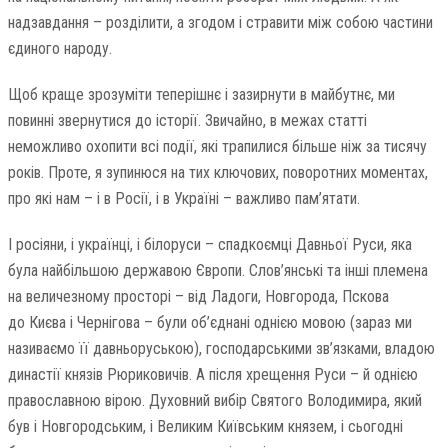
надзавдання – розділити, а згодом і стравити між собою частини
єдиного народу.
Щоб краще зрозуміти теперішнє і зазирнути в майбутнє, ми
повинні звернутися до історії. Звичайно, в межах статті
неможливо охопити всі події, які трапилися більше ніж за тисячу
років. Проте, я зупинюся на тих ключових, поворотних моментах,
про які нам – і в Росії, і в Україні – важливо пам’ятати.
І росіяни, і українці, і білоруси – спадкоємці Давньої Руси, яка
була найбільшою державою Європи. Слов’янські та інші племена
на величезному просторі – від Ладоги, Новгорода, Пскова
до Києва і Чернігова – були об’єднані однією мовою (зараз ми
називаємо її давньоруською), господарськими зв’язками, владою
династії князів Рюриковичів. А після хрещення Руси – й однією
православною вірою. Духовний вибір Святого Володимира, який
був і Новгородським, і Великим Київським князем, і сьогодні