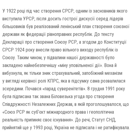
У 1922 році під час створення СРСР, одним із засновників якого
виступила УРСР, після досить гострої дискусії серед лідерів
більшовиків був реалізований ленінський план створення союзної
держави як федерації рівноправних республік. До тексту
Декларації про створення Союзу РСР, а згодом до Конституції
СРСР 1924 року внесли право вільного виходу республік із
Союзу. Таким чином, у підвалини нашої державності було
закладено найнебезпечнішу «міну уповільненої дії». Вона й
вибухнула, як тільки зник страхувальний, запобіжний механізм
у вигляді керівної ролі КПРС, яка в підсумку сама розвалилася
зсередини. Почався «парад суверенітетів». 8 грудня 1991 року
була підписана так звана Біловезька угода про створення
Співдружності Незалежних Держав, в якій проголошувалося, що
«Союз РСР як суб’єкт міжнародного права і геополітична
реальність припиняє своє існування». До речі, Статут СНД,
прийнятий ще у 1993 році, Україна не підписала і не ратифікувала.