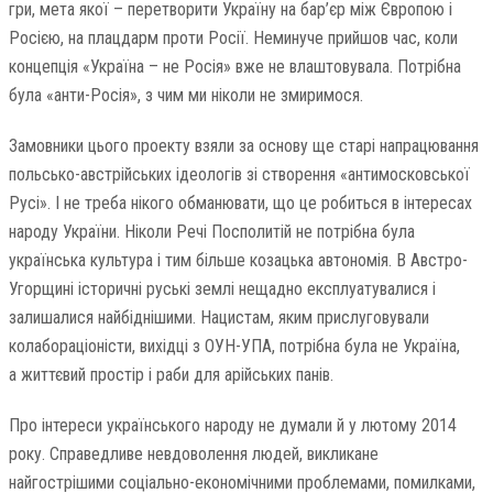
гри, мета якої – перетворити Україну на бар’єр між Європою і
Росією, на плацдарм проти Росії. Неминуче прийшов час, коли
концепція «Україна – не Росія» вже не влаштовувала. Потрібна
була «анти-Росія», з чим ми ніколи не змиримося.
Замовники цього проекту взяли за основу ще старі напрацювання
польсько-австрійських ідеологів зі створення «антимосковської
Русі». І не треба нікого обманювати, що це робиться в інтересах
народу України. Ніколи Речі Посполитій не потрібна була
українська культура і тим більше козацька автономія. В Австро-
Угорщині історичні руські землі нещадно експлуатувалися і
залишалися найбіднішими. Нацистам, яким прислуговували
колабораціоністи, вихідці з ОУН-УПА, потрібна була не Україна,
а життєвий простір і раби для арійських панів.
Про інтереси українського народу не думали й у лютому 2014
року. Справедливе невдоволення людей, викликане
найгострішими соціально-економічними проблемами, помилками,