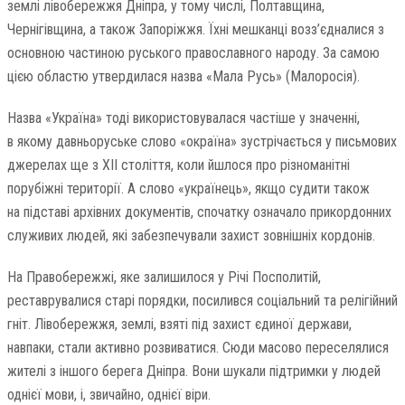
землі лівобережжя Дніпра, у тому числі, Полтавщина,
Чернігівщина, а також Запоріжжя. Їхні мешканці возз’єдналися з
основною частиною руського православного народу. За самою
цією областю утвердилася назва «Мала Русь» (Малоросія).
Назва «Україна» тоді використовувалася частіше у значенні,
в якому давньоруське слово «окраїна» зустрічається у письмових
джерелах ще з ХІІ століття, коли йшлося про різноманітні
порубіжні території. А слово «українець», якщо судити також
на підставі архівних документів, спочатку означало прикордонних
служивих людей, які забезпечували захист зовнішніх кордонів.
На Правобережжі, яке залишилося у Річі Посполитій,
реставрувалися старі порядки, посилився соціальний та релігійний
гніт. Лівобережжя, землі, взяті під захист єдиної держави,
навпаки, стали активно розвиватися. Сюди масово переселялися
жителі з іншого берега Дніпра. Вони шукали підтримки у людей
однієї мови, і, звичайно, однієї віри.