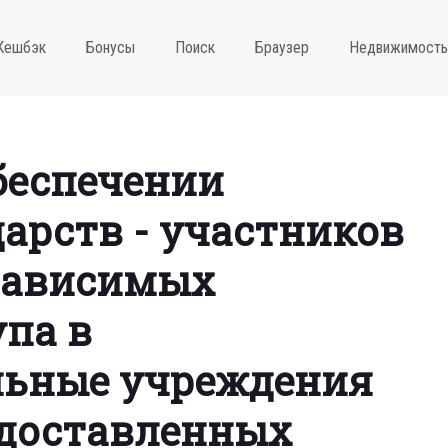
Кешбэк
Бонусы
Поиск
Браузер
Недвижимость
беспечении
арств - участников
зависимых
упа в
льные учреждения
едоставленных