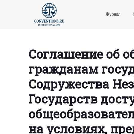
Журнал
Соглашение об о
гражданам госуд
Содружества Не
Государств дост
общеобразовате
на условиях, пр