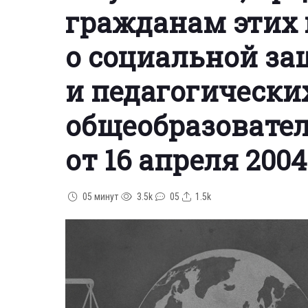
гражданам этих 
о социальной з
и педагогически
общеобразовате
от 16 апреля 2004 
05 минут
3.5k
05
1.5k