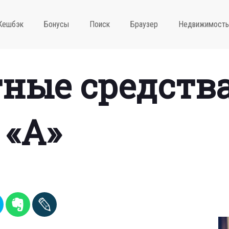
Кешбэк
Бонусы
Поиск
Браузер
Недвижимость
ные средств
 «A»