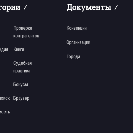
гории
Документы
Проверка
Конвенции
контрагентов
Организации
едия
Книги
Города
Судебная
практика
Бонусы
поиск
Браузер
мость