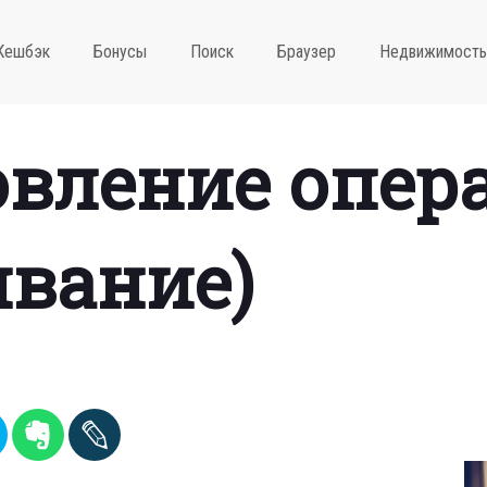
Кешбэк
Бонусы
Поиск
Браузер
Недвижимость
овление опер
вание)