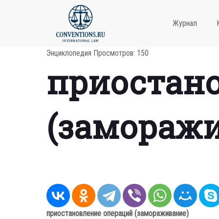
Журнал
Энциклопедия
Просмотров: 150
приостан
(заморажи
приостановление операций (замораживание)