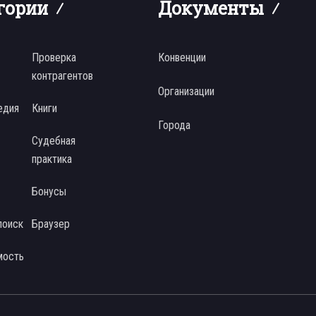
гории
Документы
Проверка
Конвенции
контрагентов
Организации
едия
Книги
Города
Судебная
практика
Бонусы
поиск
Браузер
мость