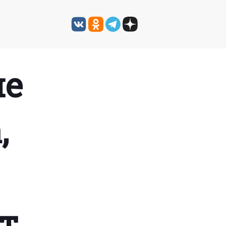
ие
,
т