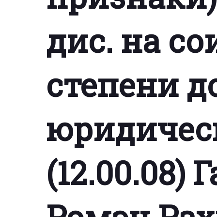
дис. на с
степени д
юридическ
(12.00.08)
Ромэн Ра