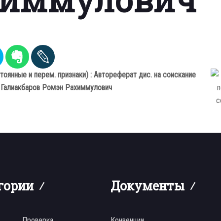
стоянные и перем. признаки) : Автореферат дис. на соискание
8) Галиакбаров Ромэн Рахиммулович
гории
Документы
Проверка
Конвенции