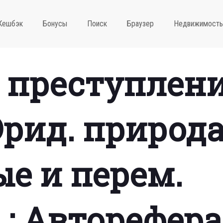
Кешбэк
Бонусы
Поиск
Браузер
Недвижимость
 преступлен
(Юрид. природа
е и перем.
 : Авторефера