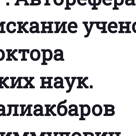
оискание учен
октора
их наук.
 Галиакбаров
химмулович