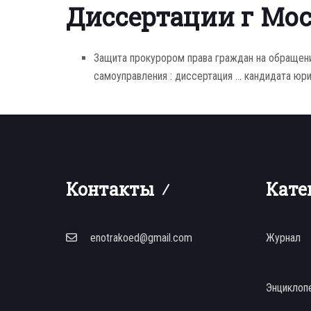
Диссертации г Мо
Защита прокурором права граждан на обращени
самоуправления : диссертация ... кандидата юри
Контакты
Кате
enotrakoed@gmail.com
Журнал
Энциклоп