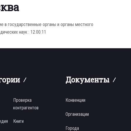
сква
е в государственные органы и органы местного
дических наук : 12.00.11
гории
Документы
Проверка
Конвенции
контрагентов
Организации
едия
Книги
Города