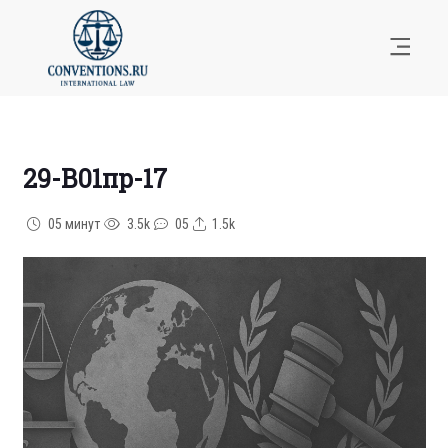
29-В01пр-17
05 минут
3.5k
05
1.5k