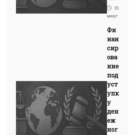
05
минут
Фи
нан
сир
ова
ние
под
уст
упк
у
ден
еж
ног