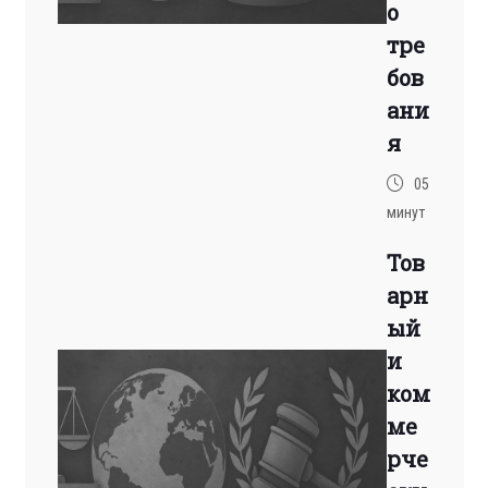
о
тре
бов
ани
я
05
минут
Тов
арн
ый
и
ком
ме
рче