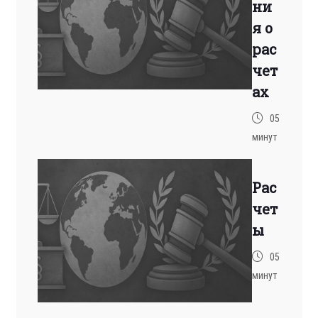
ни
я о
рас
чет
ах
05
минут
Рас
чет
ы
05
минут