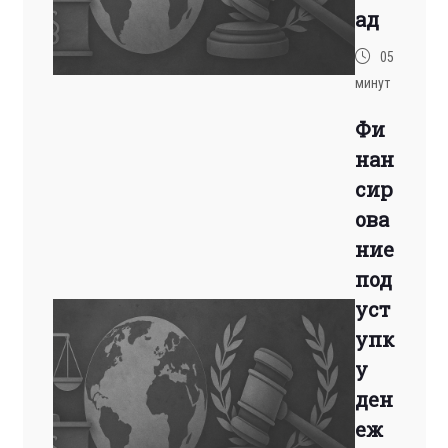
ад
05
минут
Фи
нан
сир
ова
ние
под
уст
упк
у
ден
еж