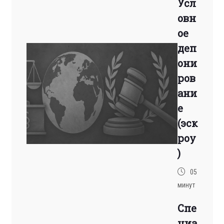
Усл
овн
ое
деп
они
ров
ани
е
(эск
роу
)
05
минут
Спе
циа