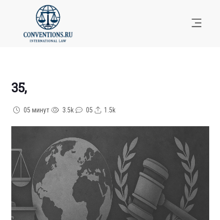
35,
05 минут
3.5k
05
1.5k