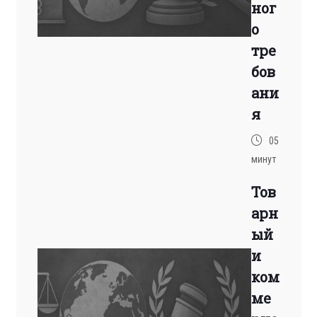
ног
о
тре
бов
ани
я
05
минут
Тов
арн
ый
и
ком
ме